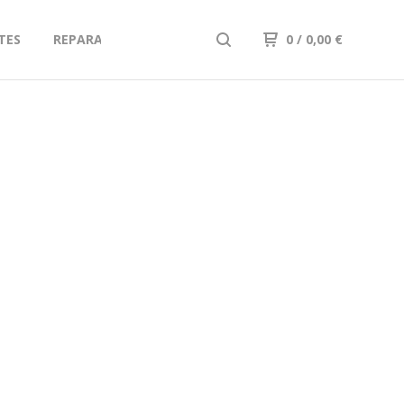
TES
REPARATIONS
A PROPOS / CGV
Home
0
/ 0,00
Contact
€