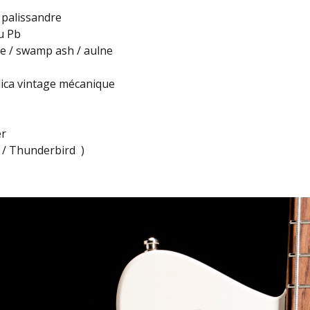
 palissandre
u Pb
re / swamp ash / aulne
lica vintage mécanique
er
Pb / Thunderbird )