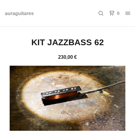
0
auraguitares
KIT JAZZBASS 62
230,00
€